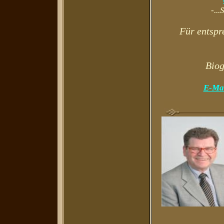
-..
Für entspr
Biog
E-Mai