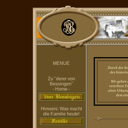
MENUE
Zweck der Ini
des histori
Zu "derer von
Wir gehen 
Bessingen"
vererbten F
- Home -
alten Urkund
dem alt
Hinweis: Was macht
die Familie heute!